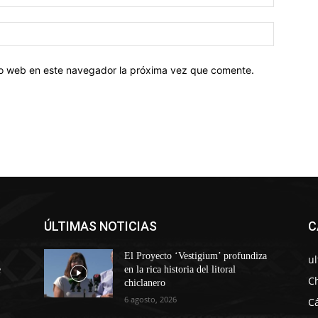
tio web en este navegador la próxima vez que comente.
ÚLTIMAS NOTICIAS
C
El Proyecto ‘Vestigium’ profundiza
u
e
en la rica historia del litoral
C
chiclanero
6 agosto, 2026
C