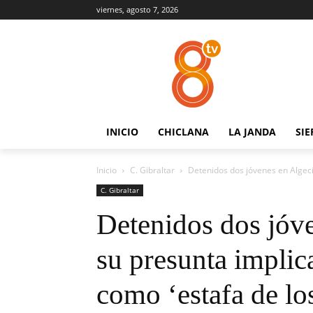
viernes, agosto 7, 2026
INICIO
CHICLANA
LA JANDA
SIE
Inicio
C. Gibraltar
Detenidos dos jóvenes en Algecir
C. Gibraltar
Detenidos dos jóve
su presunta implic
como ‘estafa de los