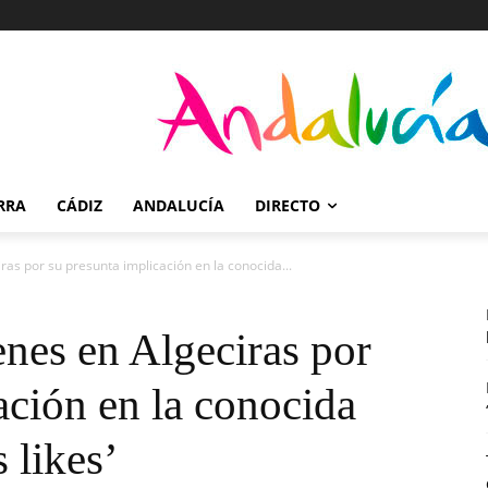
RRA
CÁDIZ
ANDALUCÍA
DIRECTO
as por su presunta implicación en la conocida...
nes en Algeciras por
ación en la conocida
 likes’