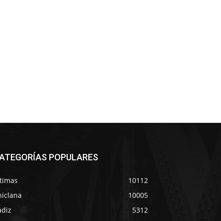
ATEGORÍAS POPULARES
ltimas
10112
hiclana
10005
ádiz
5312