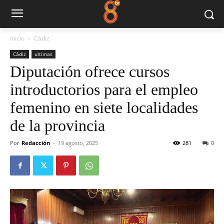
Inicio
Cádiz
Cádiz
ultimas
Diputación ofrece cursos
introductorios para el empleo
femenino en siete localidades
de la provincia
Por
Redacción
-
19 agosto, 2025
281
0