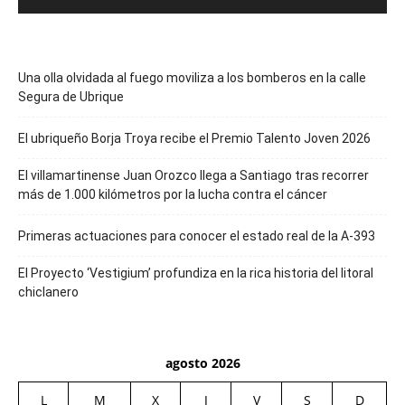
Una olla olvidada al fuego moviliza a los bomberos en la calle
Segura de Ubrique
El ubriqueño Borja Troya recibe el Premio Talento Joven 2026
El villamartinense Juan Orozco llega a Santiago tras recorrer
más de 1.000 kilómetros por la lucha contra el cáncer
Primeras actuaciones para conocer el estado real de la A-393
El Proyecto ‘Vestigium’ profundiza en la rica historia del litoral
chiclanero
agosto 2026
L
M
X
J
V
S
D