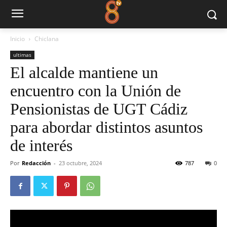
Inicio
Chiclana
ultimas
El alcalde mantiene un
encuentro con la Unión de
Pensionistas de UGT Cádiz
para abordar distintos asuntos
de interés
Por
Redacción
-
23 octubre, 2024
787
0