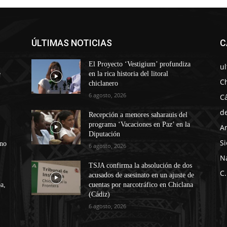
ÚLTIMAS NOTICIAS
C
El Proyecto ‘Vestigium’ profundiza
u
e
en la rica historia del litoral
C
chiclanero
6 agosto, 2026
C
d
Recepción a menores saharauis del
programa ‘Vacaciones en Paz’ en la
A
Diputación
Si
ono
6 agosto, 2026
N
TSJA confirma la absolución de dos
C.
acusados de asesinato en un ajuste de
a,
cuentas por narcotráfico en Chiclana
(Cádiz)
6 agosto, 2026