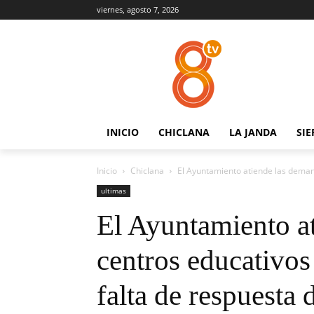
viernes, agosto 7, 2026
INICIO
CHICLANA
LA JANDA
SIE
Inicio
Chiclana
El Ayuntamiento atiende las demand
ultimas
El Ayuntamiento a
centros educativos
falta de respuesta 