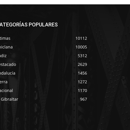
ATEGORÍAS POPULARES
ltimas
10112
hiclana
10005
ádiz
5312
estacado
2629
ndalucía
1456
erra
1272
acional
1170
 Gibraltar
967