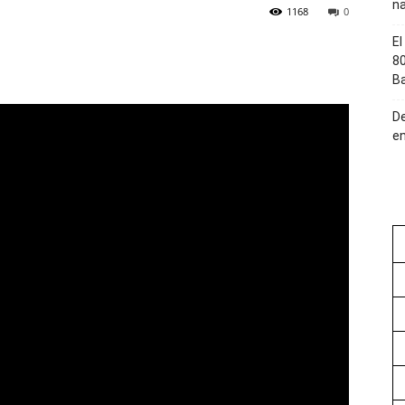
na
1168
0
El
80
Ba
De
en