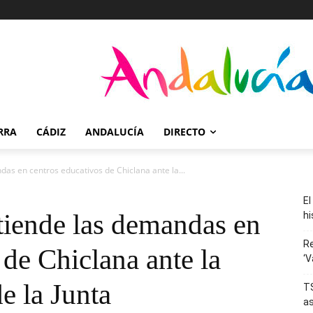
RRA
CÁDIZ
ANDALUCÍA
DIRECTO
as en centros educativos de Chiclana ante la...
El
tiende las demandas en
hi
R
 de Chiclana ante la
‘V
de la Junta
TS
as