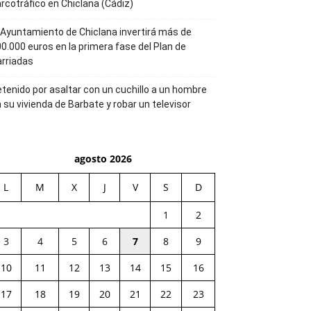
rcotráfico en Chiclana (Cádiz)
 Ayuntamiento de Chiclana invertirá más de
0.000 euros en la primera fase del Plan de
rriadas
tenido por asaltar con un cuchillo a un hombre
 su vivienda de Barbate y robar un televisor
agosto 2026
L
M
X
J
V
S
D
1
2
3
4
5
6
7
8
9
10
11
12
13
14
15
16
17
18
19
20
21
22
23