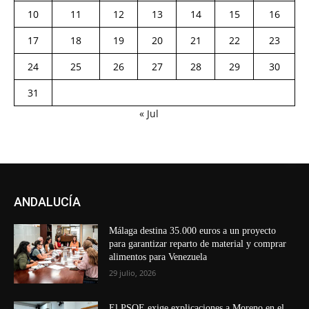
10
11
12
13
14
15
16
17
18
19
20
21
22
23
24
25
26
27
28
29
30
31
« Jul
ANDALUCÍA
Málaga destina 35.000 euros a un proyecto
para garantizar reparto de material y comprar
alimentos para Venezuela
29 julio, 2026
El PSOE exige explicaciones a Moreno en el