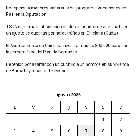
Recepción a menores saharauis del programa ‘Vacaciones en
Paz’ en la Diputación
TSJA confirma la absolución de dos acusados de asesinato en
un ajuste de cuentas por narcotráfico en Chiclana (Cádiz)
El Ayuntamiento de Chiclana invertirá más de 800.000 euros en
la primera fase del Plan de Barriadas
Detenido por asaltar con un cuchillo a un hombre en su vivienda
de Barbate y robar un televisor
agosto 2026
L
M
X
J
V
S
D
1
2
3
4
5
6
7
8
9