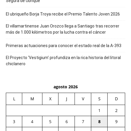
Segura de Ubrique
El ubriqueño Borja Troya recibe el Premio Talento Joven 2026
El villamartinense Juan Orozco llega a Santiago tras recorrer
más de 1.000 kilómetros por la lucha contra el cáncer
Primeras actuaciones para conocer el estado real de la A-393
El Proyecto ‘Vestigium’ profundiza en la rica historia del litoral
chiclanero
agosto 2026
L
M
X
J
V
S
D
1
2
3
4
5
6
7
8
9