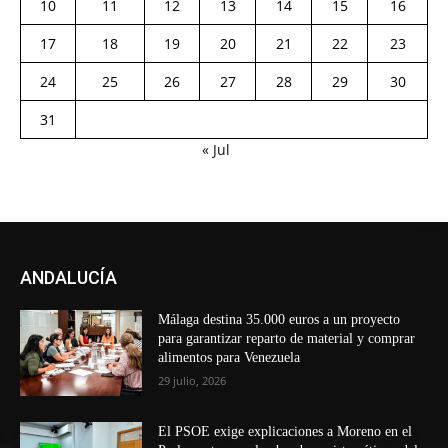
10
11
12
13
14
15
16
17
18
19
20
21
22
23
24
25
26
27
28
29
30
31
« Jul
ANDALUCÍA
Málaga destina 35.000 euros a un proyecto
para garantizar reparto de material y comprar
alimentos para Venezuela
29 julio, 2026
El PSOE exige explicaciones a Moreno en el