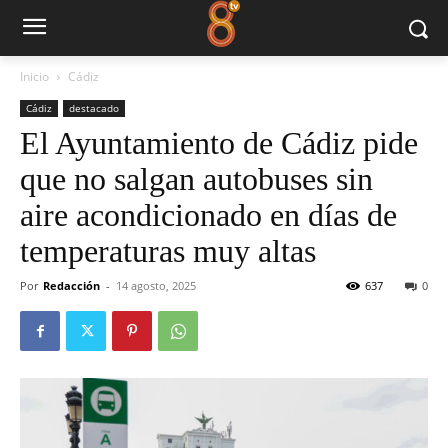
Inicio
Cádiz
Cádiz
destacado
El Ayuntamiento de Cádiz pide
que no salgan autobuses sin
aire acondicionado en días de
temperaturas muy altas
Por
Redacción
-
14 agosto, 2025
637
0