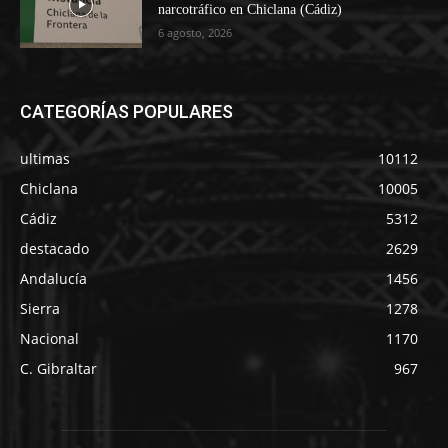
narcotráfico en Chiclana (Cádiz)
6 agosto, 2026
CATEGORÍAS POPULARES
ultimas
10112
Chiclana
10005
Cádiz
5312
destacado
2629
Andalucía
1456
Sierra
1278
Nacional
1170
C. Gibraltar
967