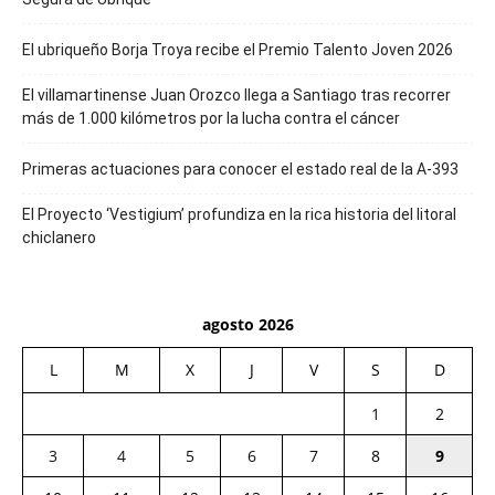
El ubriqueño Borja Troya recibe el Premio Talento Joven 2026
El villamartinense Juan Orozco llega a Santiago tras recorrer
más de 1.000 kilómetros por la lucha contra el cáncer
Primeras actuaciones para conocer el estado real de la A-393
El Proyecto ‘Vestigium’ profundiza en la rica historia del litoral
chiclanero
agosto 2026
L
M
X
J
V
S
D
1
2
3
4
5
6
7
8
9