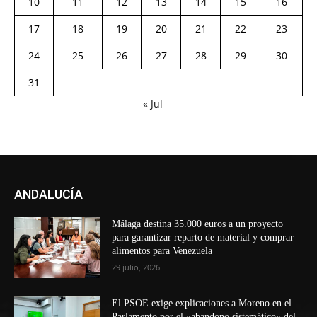
10
11
12
13
14
15
16
17
18
19
20
21
22
23
24
25
26
27
28
29
30
31
« Jul
ANDALUCÍA
Málaga destina 35.000 euros a un proyecto
para garantizar reparto de material y comprar
alimentos para Venezuela
29 julio, 2026
El PSOE exige explicaciones a Moreno en el
Parlamento por el «abandono sistemático» del