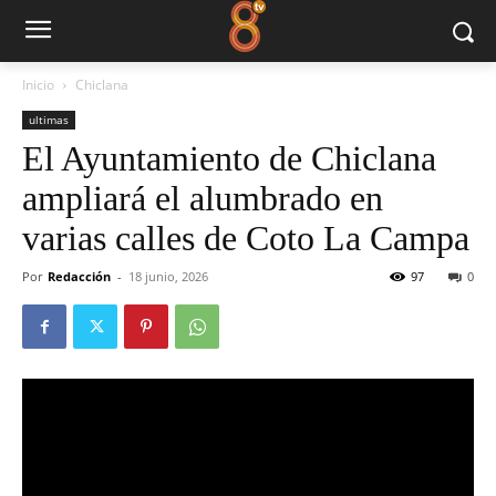
Inicio
Chiclana
ultimas
El Ayuntamiento de Chiclana
ampliará el alumbrado en
varias calles de Coto La Campa
Por
Redacción
-
18 junio, 2026
97
0