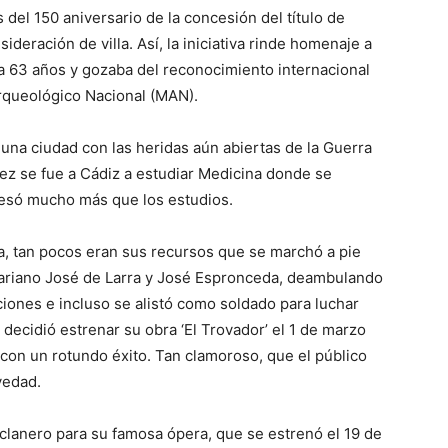
s del 150 aniversario de la concesión del título de
deración de villa. Así, la iniciativa rinde homenaje a
a 63 años y gozaba del reconocimiento internacional
 Arqueológico Nacional (MAN).
 una ciudad con las heridas aún abiertas de la Guerra
rez se fue a Cádiz a estudiar Medicina donde se
eresó mucho más que los estudios.
a, tan pocos eran sus recursos que se marchó a pie
ariano José de Larra y José Espronceda, deambulando
ciones e incluso se alistó como soldado para luchar
decidió estrenar su obra ‘El Trovador’ el 1 de marzo
 con un rotundo éxito. Tan clamoroso, que el público
vedad.
iclanero para su famosa ópera, que se estrenó el 19 de