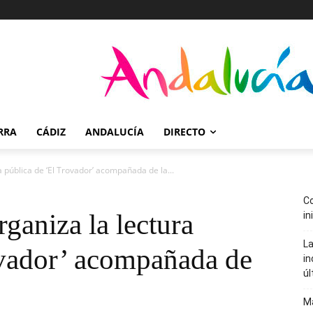
RRA
CÁDIZ
ANDALUCÍA
DIRECTO
 pública de ‘El Trovador’ acompañada de la...
Co
ganiza la lectura
in
La
ovador’ acompañada de
in
úl
Ma