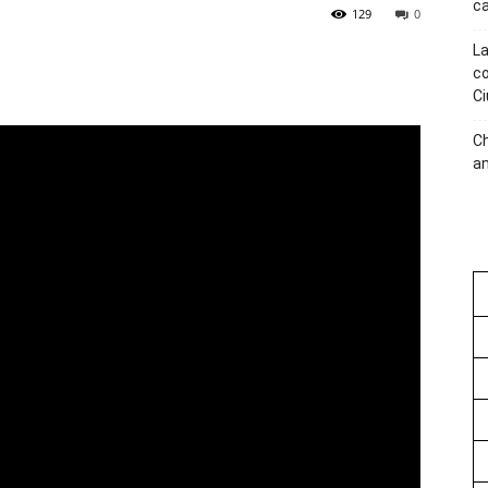
ca
129
0
La
co
Ci
C
an