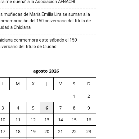
ra me suena’ a la Asociación AFNACHI
s muñecas de María Emilia Lira se suman a la
nmemoración del 150 aniversario del título de
udad a Chiclana
hiclana conmemora este sábado el 150
iversario del título de Ciudad
agosto 2026
L
M
X
J
V
S
D
1
2
3
4
5
6
7
8
9
10
11
12
13
14
15
16
17
18
19
20
21
22
23