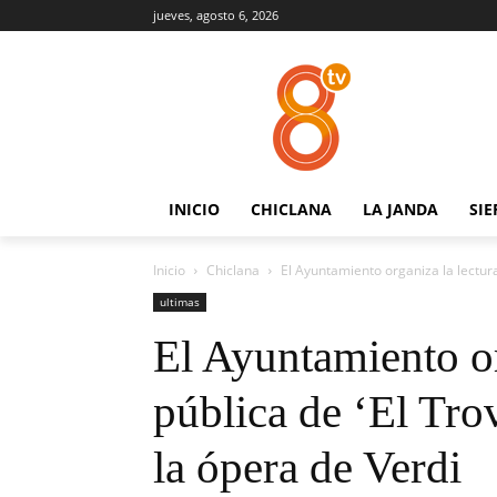
jueves, agosto 6, 2026
INICIO
CHICLANA
LA JANDA
SIE
Inicio
Chiclana
El Ayuntamiento organiza la lectura
ultimas
El Ayuntamiento or
pública de ‘El Tr
la ópera de Verdi