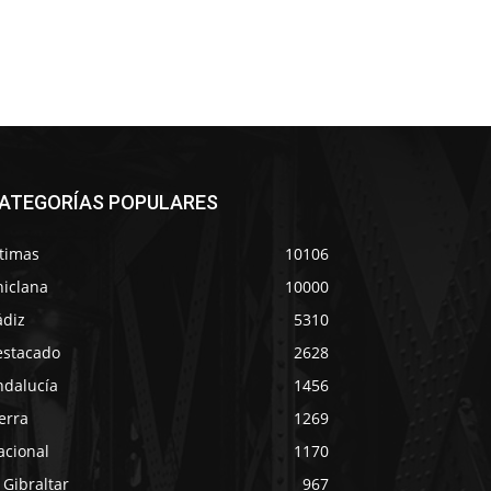
ATEGORÍAS POPULARES
ltimas
10106
hiclana
10000
ádiz
5310
estacado
2628
ndalucía
1456
erra
1269
acional
1170
 Gibraltar
967