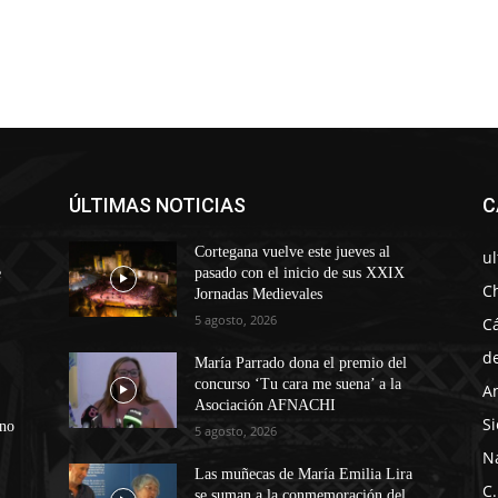
ÚLTIMAS NOTICIAS
C
Cortegana vuelve este jueves al
u
e
pasado con el inicio de sus XXIX
C
Jornadas Medievales
5 agosto, 2026
C
d
María Parrado dona el premio del
concurso ‘Tu cara me suena’ a la
A
Asociación AFNACHI
Si
ono
5 agosto, 2026
N
Las muñecas de María Emilia Lira
C.
se suman a la conmemoración del