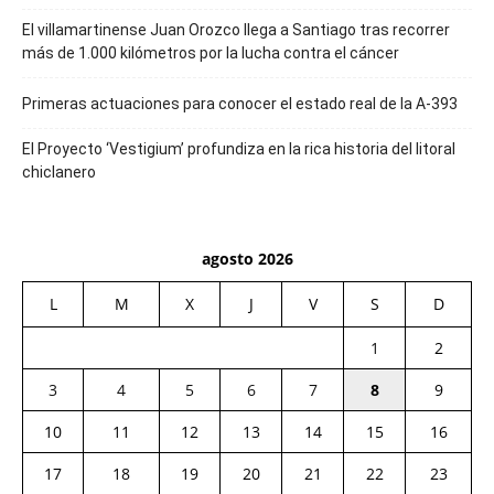
El villamartinense Juan Orozco llega a Santiago tras recorrer
más de 1.000 kilómetros por la lucha contra el cáncer
Primeras actuaciones para conocer el estado real de la A-393
El Proyecto ‘Vestigium’ profundiza en la rica historia del litoral
chiclanero
agosto 2026
L
M
X
J
V
S
D
1
2
3
4
5
6
7
8
9
10
11
12
13
14
15
16
17
18
19
20
21
22
23