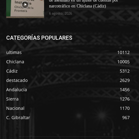
de asesinato en un ajuste de cuentas por
narcotráfico en Chiclana (Cádiz)
6 agosto, 2026
CATEGORÍAS POPULARES
ultimas
10112
Chiclana
10005
Cádiz
5312
destacado
2629
Andalucía
1456
Sierra
1276
Nacional
1170
C. Gibraltar
967