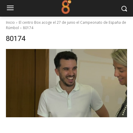
Inicio
El centro Box acoge el 27 de junio el Campeonato de España de
Rúmbol
80174
80174