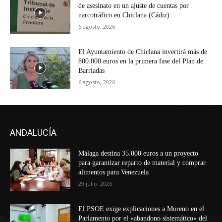
de asesinato en un ajuste de cuentas por
narcotráfico en Chiclana (Cádiz)
6 agosto, 2026
El Ayuntamiento de Chiclana invertirá más de
800.000 euros en la primera fase del Plan de
Barriadas
6 agosto, 2026
ANDALUCÍA
Málaga destina 35.000 euros a un proyecto
para garantizar reparto de material y comprar
alimentos para Venezuela
29 julio, 2026
El PSOE exige explicaciones a Moreno en el
Parlamento por el «abandono sistemático» del