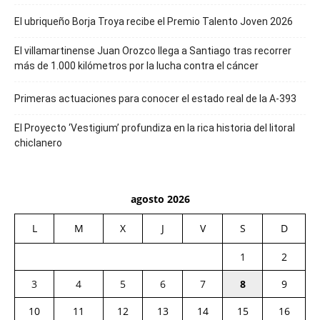
El ubriqueño Borja Troya recibe el Premio Talento Joven 2026
El villamartinense Juan Orozco llega a Santiago tras recorrer
más de 1.000 kilómetros por la lucha contra el cáncer
Primeras actuaciones para conocer el estado real de la A-393
El Proyecto ‘Vestigium’ profundiza en la rica historia del litoral
chiclanero
agosto 2026
L
M
X
J
V
S
D
1
2
3
4
5
6
7
8
9
10
11
12
13
14
15
16