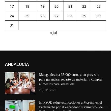
17
18
19
20
21
22
23
24
25
26
27
28
29
30
31
« Jul
ANDALUCÍA
Málaga destina 35.000 euros a un proyecto
para garantizar reparto de material y comprar
alimentos para Venezuela
29 julio, 2026
El PSOE exige explicaciones a Moreno en el
Parlamento por el «abandono sistemático» del