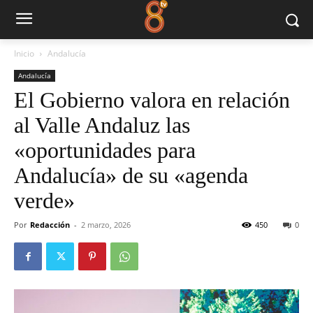
Inicio
Andalucía
Andalucía
El Gobierno valora en relación
al Valle Andaluz las
«oportunidades para
Andalucía» de su «agenda
verde»
Por
Redacción
-
2 marzo, 2026
450
0