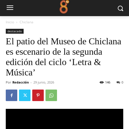
Inicio
Chiclana
destacado
El patio del Museo de Chiclana
es escenario de la segunda
edición del ciclo ‘Letra &
Música’
Por
Redacción
-
29 junio, 2026
146
0