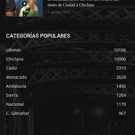
título de Ciudad a Chiclana
5 agosto, 2026
CATEGORÍAS POPULARES
ultimas
10106
Chiclana
10000
Cádiz
5310
destacado
2628
Andalucía
1456
Sierra
1269
Nacional
1170
C. Gibraltar
967