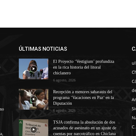
ÚLTIMAS NOTICIAS
C
El Proyecto ‘Vestigium’ profundiza
u
e
en la rica historia del litoral
C
chiclanero
6 agosto, 2026
C
d
Recepción a menores saharauis del
programa ‘Vacaciones en Paz’ en la
A
Diputación
Si
ono
6 agosto, 2026
N
TSJA confirma la absolución de dos
C.
acusados de asesinato en un ajuste de
a,
cuentas por narcotráfico en Chiclana