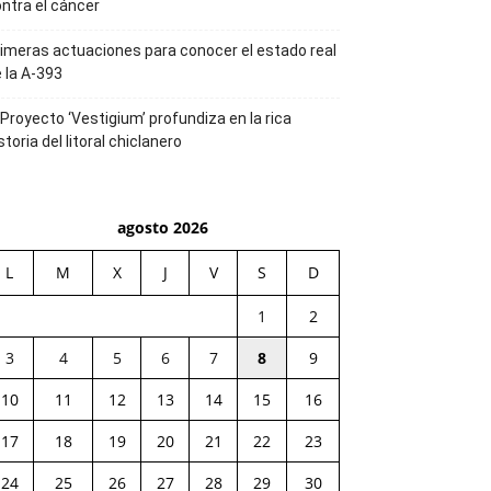
ntra el cáncer
imeras actuaciones para conocer el estado real
 la A-393
 Proyecto ‘Vestigium’ profundiza en la rica
storia del litoral chiclanero
agosto 2026
L
M
X
J
V
S
D
1
2
3
4
5
6
7
8
9
10
11
12
13
14
15
16
17
18
19
20
21
22
23
24
25
26
27
28
29
30