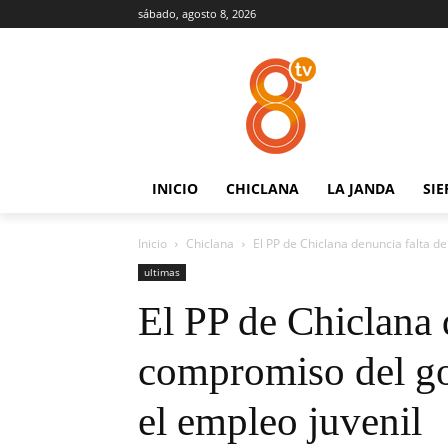
sábado, agosto 8, 2026
INICIO
CHICLANA
LA JANDA
SIE
Inicio
Chiclana
El PP de Chiclana denuncia falta d
ultimas
El PP de Chiclana 
compromiso del go
el empleo juvenil