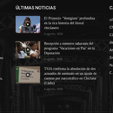
ÚLTIMAS NOTICIAS
C
El Proyecto ‘Vestigium’ profundiza
u
e
en la rica historia del litoral
C
chiclanero
6 agosto, 2026
C
d
Recepción a menores saharauis del
programa ‘Vacaciones en Paz’ en la
A
Diputación
Si
ono
6 agosto, 2026
N
TSJA confirma la absolución de dos
C.
acusados de asesinato en un ajuste de
a,
cuentas por narcotráfico en Chiclana
(Cádiz)
6 agosto, 2026