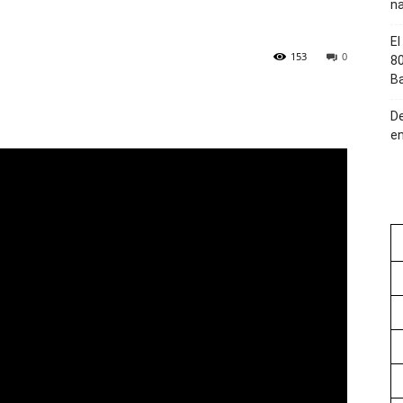
na
El
153
0
80
Ba
De
en