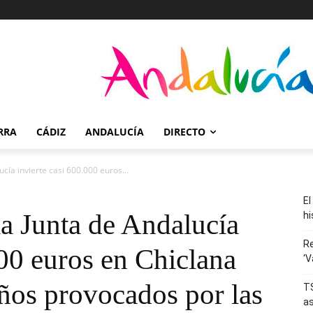
RRA
CÁDIZ
ANDALUCÍA
DIRECTO
cía invierte casi 600.000 euros...
El
la Junta de Andalucía
hi
R
000 euros en Chiclana
‘V
años provocados por las
TS
as