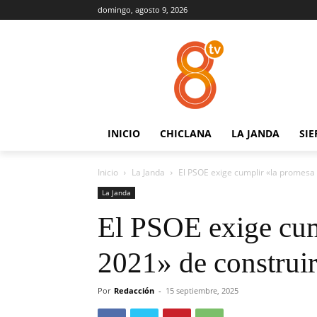
domingo, agosto 9, 2026
INICIO
CHICLANA
LA JANDA
SIE
Inicio
La Janda
El PSOE exige cumplir «la promesa 
La Janda
El PSOE exige cum
2021» de construi
Por
Redacción
-
15 septiembre, 2025