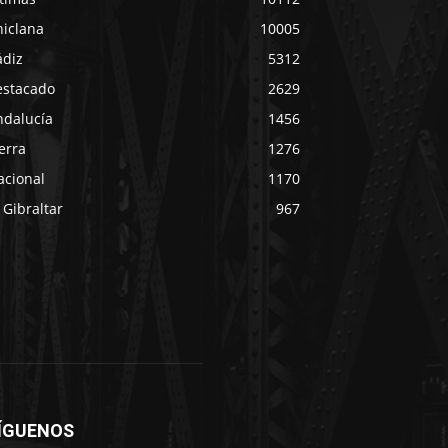
hiclana
10005
ádiz
5312
estacado
2629
ndalucía
1456
erra
1276
acional
1170
 Gibraltar
967
ÍGUENOS