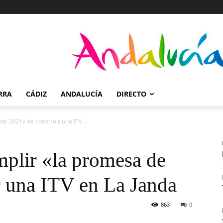
RRA
CÁDIZ
ANDALUCÍA
DIRECTO
de 2021» de construir una ITV...
plir «la promesa de
r una ITV en La Janda
863
0