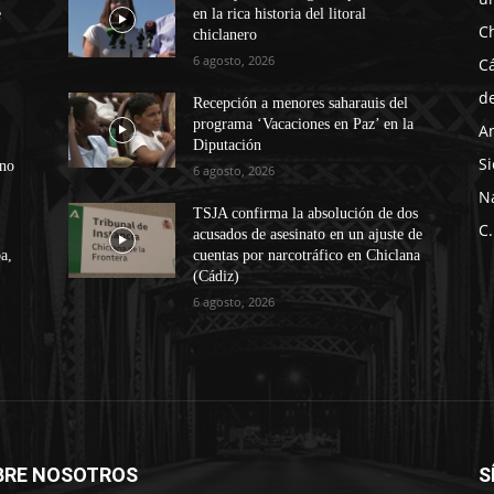
e
en la rica historia del litoral
C
chiclanero
6 agosto, 2026
C
d
Recepción a menores saharauis del
programa ‘Vacaciones en Paz’ en la
A
Diputación
Si
ono
6 agosto, 2026
N
TSJA confirma la absolución de dos
C.
acusados de asesinato en un ajuste de
a,
cuentas por narcotráfico en Chiclana
(Cádiz)
6 agosto, 2026
BRE NOSOTROS
S