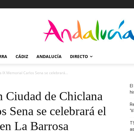
RRA
CÁDIZ
ANDALUCÍA
DIRECTO
a IX Memorial Carlos Sena se celebrará...
El
 Ciudad de Chiclana
hi
R
 Sena se celebrará el
‘V
en La Barrosa
TS
as