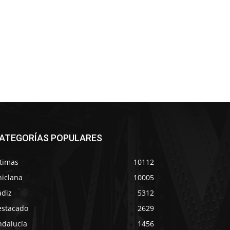
ATEGORÍAS POPULARES
ltimas
10112
hiclana
10005
ádiz
5312
estacado
2629
ndalucía
1456