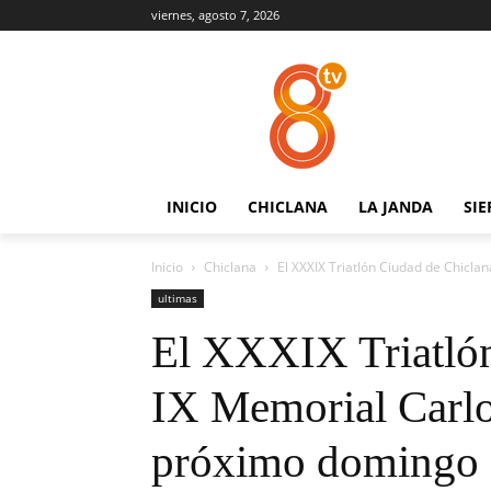
viernes, agosto 7, 2026
INICIO
CHICLANA
LA JANDA
SIE
Inicio
Chiclana
El XXXIX Triatlón Ciudad de Chiclan
ultimas
El XXXIX Triatlón
IX Memorial Carlos
próximo domingo 