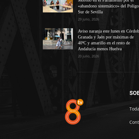
Moreno en el Parlamento por el
«abandono sistemático» del Políg
Sur de Sevilla
29 julio, 2026
Aviso naranja este lunes en Córdob
Granada y Jaén por máximas de
40ºC y amarillo en el resto de
Andalucía menos Huelva
20 julio, 2026
SO
Toda
Cont