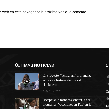
tio web en este navegador la próxima vez que comente.
ÚLTIMAS NOTICIAS
C
El Proyecto ‘Vestigium’ profundiza
u
e
en la rica historia del litoral
C
chiclanero
6 agosto, 2026
C
d
Recepción a menores saharauis del
programa ‘Vacaciones en Paz’ en la
A