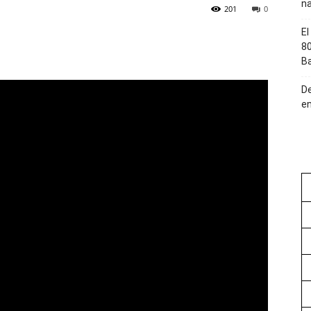
na
201
0
El
80
Ba
De
en