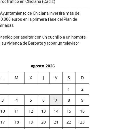
rcotráfico en Chiclana (Cádiz)
 Ayuntamiento de Chiclana invertirá más de
0.000 euros en la primera fase del Plan de
rriadas
tenido por asaltar con un cuchillo a un hombre
 su vivienda de Barbate y robar un televisor
agosto 2026
L
M
X
J
V
S
D
1
2
3
4
5
6
7
8
9
10
11
12
13
14
15
16
17
18
19
20
21
22
23