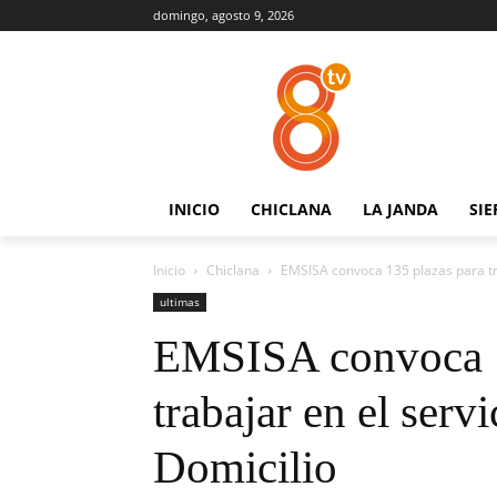
domingo, agosto 9, 2026
INICIO
CHICLANA
LA JANDA
SIE
Inicio
Chiclana
EMSISA convoca 135 plazas para tra
ultimas
EMSISA convoca 1
trabajar en el serv
Domicilio