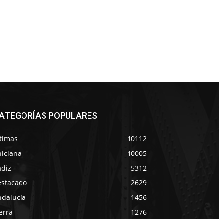
ATEGORÍAS POPULARES
ltimas
10112
hiclana
10005
ádiz
5312
estacado
2629
ndalucía
1456
erra
1276