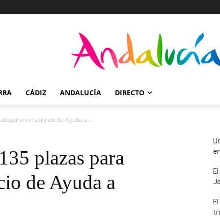
RRA
CÁDIZ
ANDALUCÍA
DIRECTO
bajar en el servicio de Ayuda a...
Un
35 plazas para
en
El
icio de Ayuda a
J
El
tr