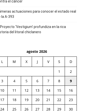
ntra el cáncer
imeras actuaciones para conocer el estado real
 la A-393
 Proyecto ‘Vestigium’ profundiza en la rica
storia del litoral chiclanero
agosto 2026
L
M
X
J
V
S
D
1
2
3
4
5
6
7
8
9
10
11
12
13
14
15
16
17
18
19
20
21
22
23
24
25
26
27
28
29
30