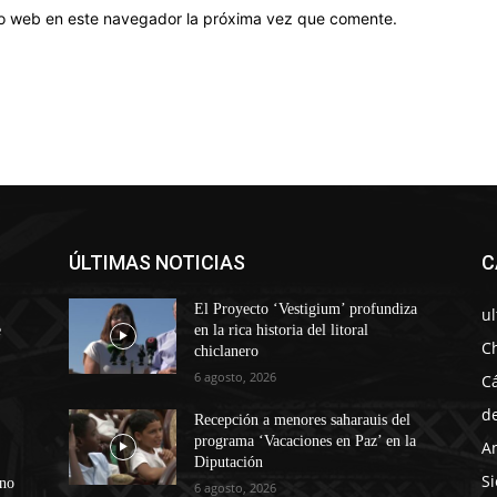
tio web en este navegador la próxima vez que comente.
ÚLTIMAS NOTICIAS
C
El Proyecto ‘Vestigium’ profundiza
u
e
en la rica historia del litoral
C
chiclanero
6 agosto, 2026
C
d
Recepción a menores saharauis del
programa ‘Vacaciones en Paz’ en la
A
Diputación
Si
ono
6 agosto, 2026