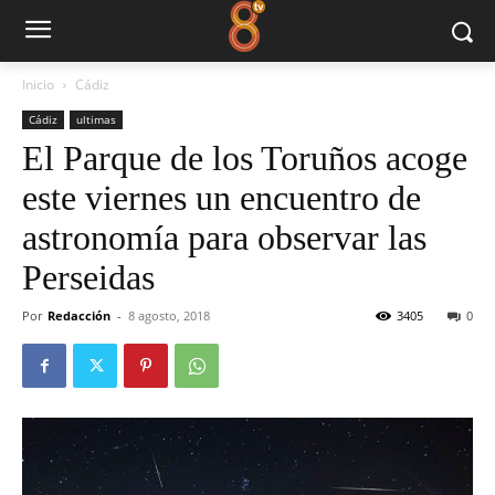
Inicio
Cádiz
Cádiz
ultimas
El Parque de los Toruños acoge
este viernes un encuentro de
astronomía para observar las
Perseidas
Por
Redacción
-
8 agosto, 2018
3405
0