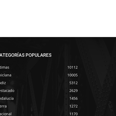
ATEGORÍAS POPULARES
ltimas
10112
hiclana
10005
ádiz
5312
estacado
2629
ndalucía
1456
erra
1272
acional
1170