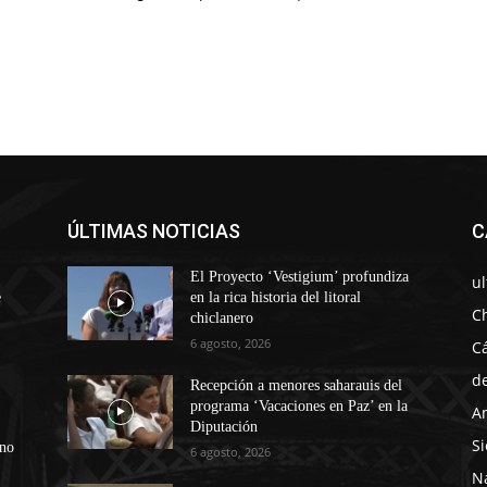
ÚLTIMAS NOTICIAS
C
El Proyecto ‘Vestigium’ profundiza
u
e
en la rica historia del litoral
C
chiclanero
6 agosto, 2026
C
d
Recepción a menores saharauis del
programa ‘Vacaciones en Paz’ en la
A
Diputación
Si
ono
6 agosto, 2026
N