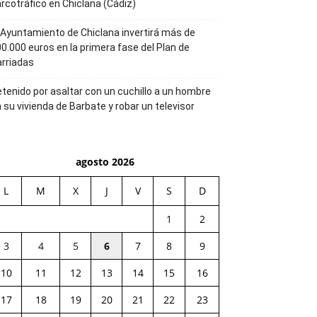
rcotráfico en Chiclana (Cádiz)
 Ayuntamiento de Chiclana invertirá más de
0.000 euros en la primera fase del Plan de
rriadas
tenido por asaltar con un cuchillo a un hombre
 su vivienda de Barbate y robar un televisor
agosto 2026
L
M
X
J
V
S
D
1
2
3
4
5
6
7
8
9
10
11
12
13
14
15
16
17
18
19
20
21
22
23