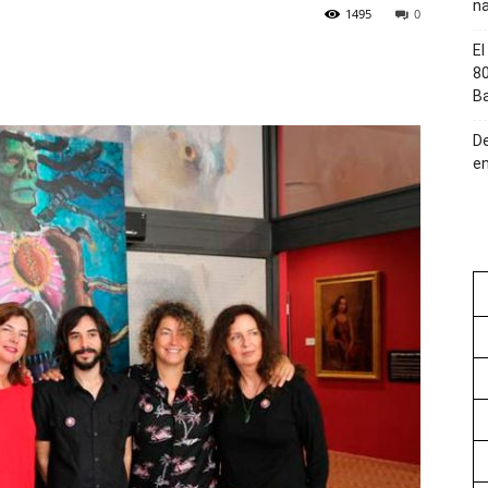
na
1495
0
El
80
Ba
De
en