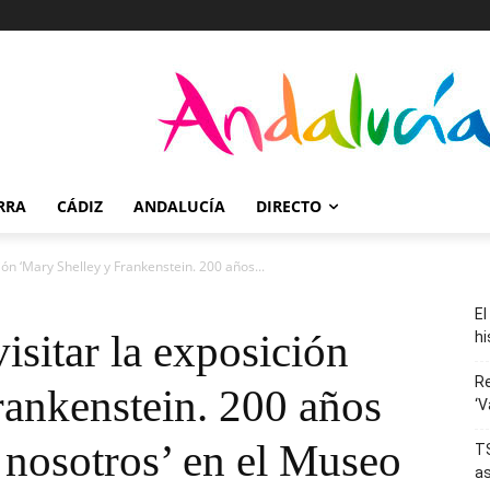
RRA
CÁDIZ
ANDALUCÍA
DIRECTO
ión ‘Mary Shelley y Frankenstein. 200 años...
El
isitar la exposición
hi
R
rankenstein. 200 años
‘V
e nosotros’ en el Museo
TS
as