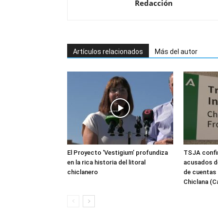
Redacción
Artículos relacionados
Más del autor
El Proyecto ‘Vestigium’ profundiza
TSJA confir
en la rica historia del litoral
acusados de
chiclanero
de cuentas 
Chiclana (C