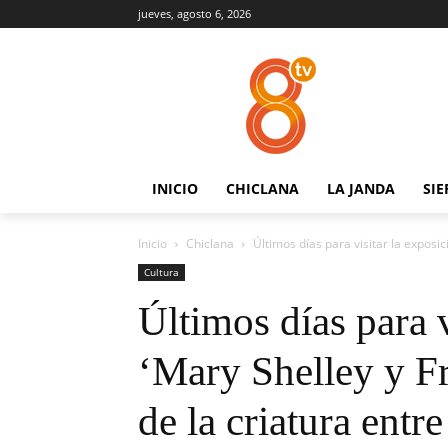
jueves, agosto 6, 2026
INICIO
CHICLANA
LA JANDA
SIE
Inicio
Chiclana
Últimos días para visitar la exposic
Cultura
Últimos días para v
‘Mary Shelley y F
de la criatura entr