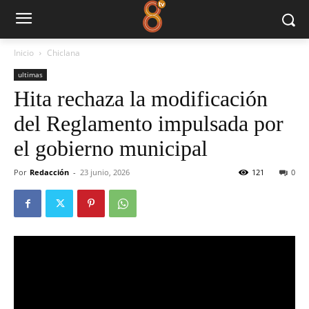
Inicio
Chiclana
ultimas
Hita rechaza la modificación
del Reglamento impulsada por
el gobierno municipal
Por
Redacción
-
23 junio, 2026
121
0