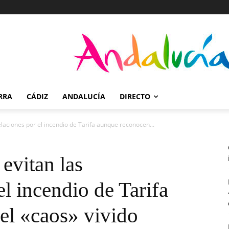
RRA
CÁDIZ
ANDALUCÍA
DIRECTO
laciones por el incendio de Tarifa aunque reconocen...
evitan las
el incendio de Tarifa
el «caos» vivido