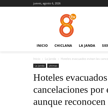
jueves, agosto 6, 2026
INICIO
CHICLANA
LA JANDA
SIE
Inicio
La Janda
Hoteles evacuados evitan las cance
La Janda
ultimas
Hoteles evacuados 
cancelaciones por 
aunque reconocen 