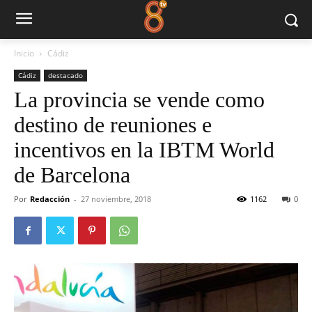
Inicio
Cádiz
Cádiz
destacado
La provincia se vende como
destino de reuniones e
incentivos en la IBTM World
de Barcelona
Por
Redacción
-
27 noviembre, 2018
1162
0