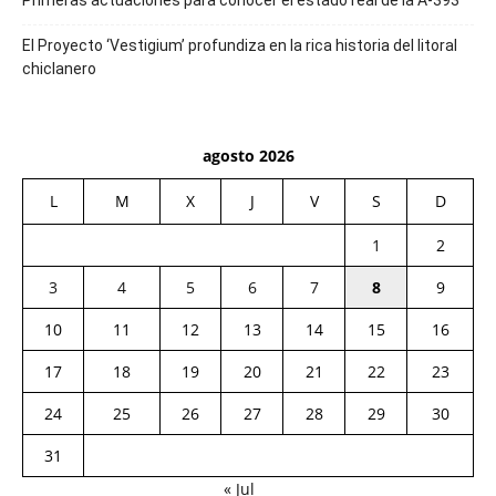
Primeras actuaciones para conocer el estado real de la A-393
El Proyecto ‘Vestigium’ profundiza en la rica historia del litoral
chiclanero
agosto 2026
L
M
X
J
V
S
D
1
2
3
4
5
6
7
8
9
10
11
12
13
14
15
16
17
18
19
20
21
22
23
24
25
26
27
28
29
30
31
« Jul