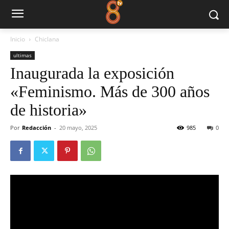
Inicio
Chiclana
ultimas
Inaugurada la exposición
«Feminismo. Más de 300 años
de historia»
Por
Redacción
-
20 mayo, 2025
985
0