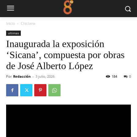
Inicio
Chiclana
ultimas
Inaugurada la exposición
‘Sicana’, compuesta por obras
de José Alberto López
Por
Redacción
-
3 julio, 2026
184
0