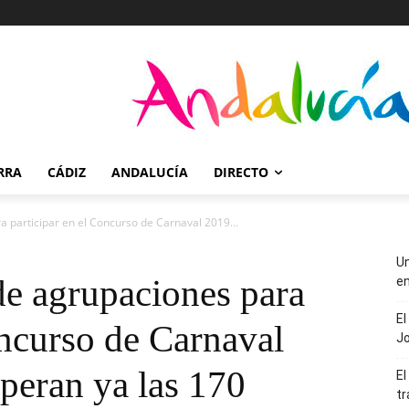
RRA
CÁDIZ
ANDALUCÍA
DIRECTO
a participar en el Concurso de Carnaval 2019...
Un
de agrupaciones para
en
El
oncurso de Carnaval
J
uperan ya las 170
El
tr