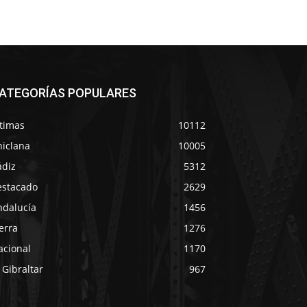
ATEGORÍAS POPULARES
ltimas
10112
hiclana
10005
ádiz
5312
estacado
2629
ndalucía
1456
erra
1276
acional
1170
 Gibraltar
967