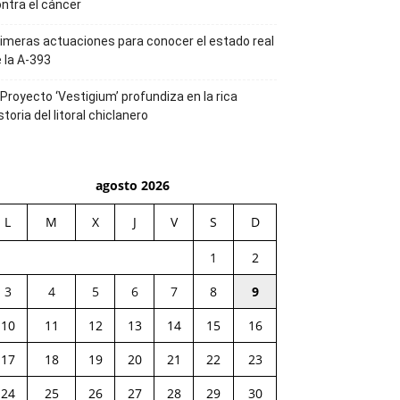
ntra el cáncer
imeras actuaciones para conocer el estado real
 la A-393
 Proyecto ‘Vestigium’ profundiza en la rica
storia del litoral chiclanero
agosto 2026
L
M
X
J
V
S
D
1
2
3
4
5
6
7
8
9
10
11
12
13
14
15
16
17
18
19
20
21
22
23
24
25
26
27
28
29
30