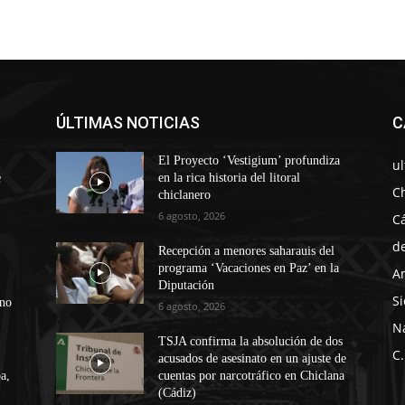
ÚLTIMAS NOTICIAS
C
El Proyecto ‘Vestigium’ profundiza
u
e
en la rica historia del litoral
C
chiclanero
6 agosto, 2026
C
d
Recepción a menores saharauis del
programa ‘Vacaciones en Paz’ en la
A
Diputación
Si
ono
6 agosto, 2026
N
TSJA confirma la absolución de dos
C.
acusados de asesinato en un ajuste de
a,
cuentas por narcotráfico en Chiclana
(Cádiz)