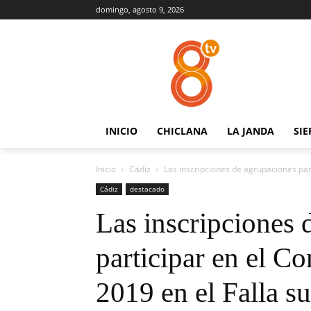
domingo, agosto 9, 2026
INICIO
CHICLANA
LA JANDA
SIE
Inicio
Cádiz
Las inscripciones de agrupaciones par
Cádiz
destacado
Las inscripciones 
participar en el C
2019 en el Falla s