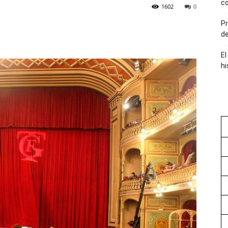
co
1602
0
Pr
de
El
hi