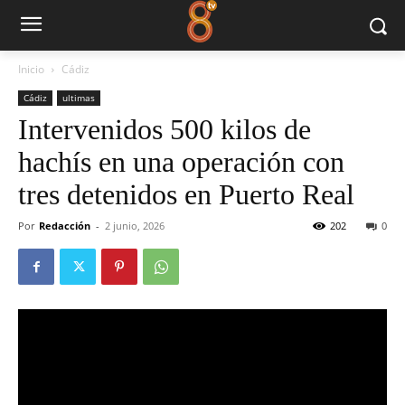
Inicio
Cádiz
Cádiz
ultimas
Intervenidos 500 kilos de
hachís en una operación con
tres detenidos en Puerto Real
Por
Redacción
-
2 junio, 2026
202
0