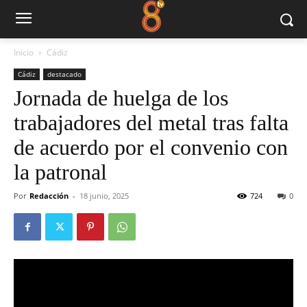
Inicio
Cádiz
Cádiz
destacado
Jornada de huelga de los
trabajadores del metal tras falta
de acuerdo por el convenio con
la patronal
Por
Redacción
-
18 junio, 2025
724
0