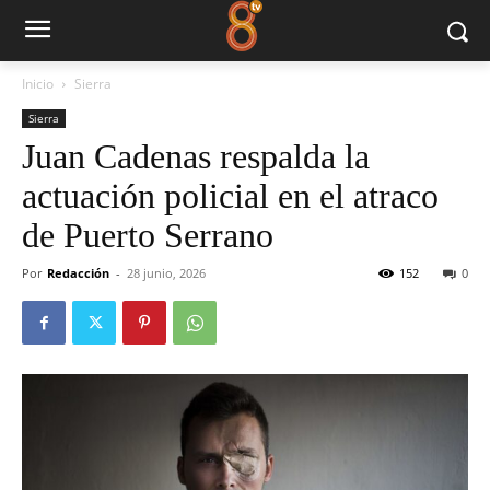
Inicio
Sierra
Sierra
Juan Cadenas respalda la
actuación policial en el atraco
de Puerto Serrano
Por
Redacción
-
28 junio, 2026
152
0