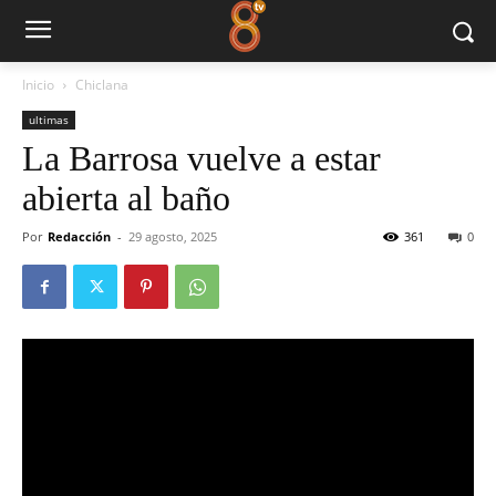
Inicio
Chiclana
ultimas
La Barrosa vuelve a estar
abierta al baño
Por
Redacción
-
29 agosto, 2025
361
0