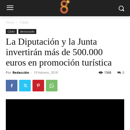
Inicio
Cádiz
Cádiz
destacado
La Diputación y la Junta
invertirán más de 500.000
euros en promoción turística
Por
Redacción
-
19 febrero, 2018
1568
0