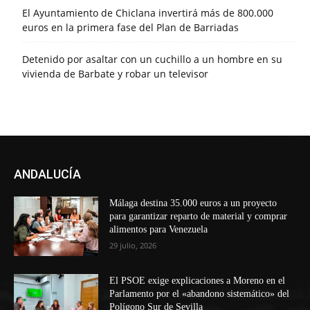
El Ayuntamiento de Chiclana invertirá más de 800.000
euros en la primera fase del Plan de Barriadas
Detenido por asaltar con un cuchillo a un hombre en su
vivienda de Barbate y robar un televisor
ANDALUCÍA
Málaga destina 35.000 euros a un proyecto
para garantizar reparto de material y comprar
alimentos para Venezuela
29 julio, 2026
El PSOE exige explicaciones a Moreno en el
Parlamento por el «abandono sistemático» del
Polígono Sur de Sevilla