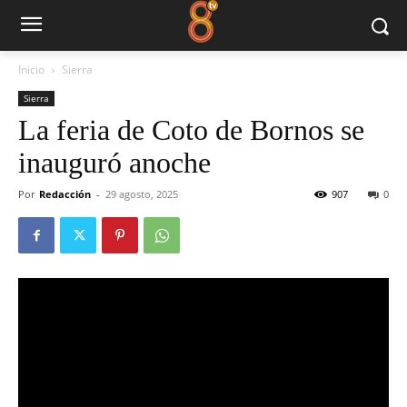
Inicio
Sierra
Sierra
La feria de Coto de Bornos se
inauguró anoche
Por
Redacción
-
29 agosto, 2025
907
0