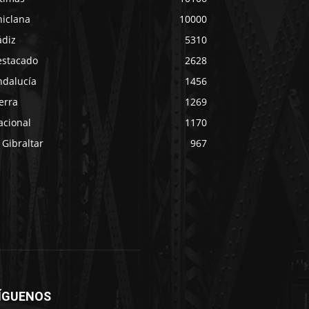
hiclana
10000
ádiz
5310
estacado
2628
ndalucía
1456
erra
1269
acional
1170
 Gibraltar
967
ÍGUENOS