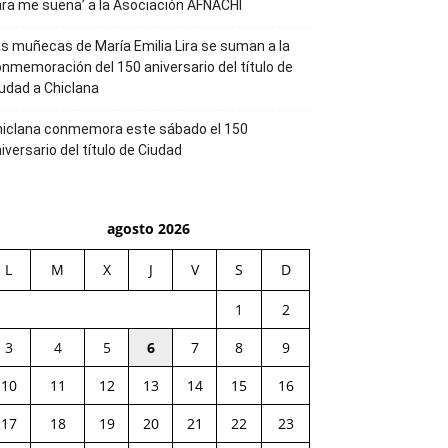
ra me suena’ a la Asociación AFNACHI
s muñecas de María Emilia Lira se suman a la
nmemoración del 150 aniversario del título de
udad a Chiclana
hiclana conmemora este sábado el 150
iversario del título de Ciudad
agosto 2026
L
M
X
J
V
S
D
1
2
3
4
5
6
7
8
9
10
11
12
13
14
15
16
17
18
19
20
21
22
23