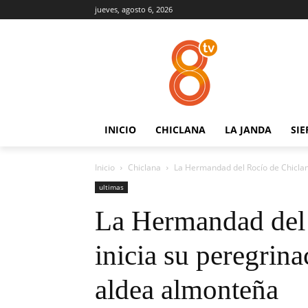
jueves, agosto 6, 2026
INICIO
CHICLANA
LA JANDA
SIE
Inicio
Chiclana
La Hermandad del Rocío de Chiclana 
ultimas
La Hermandad del 
inicia su peregrina
aldea almonteña