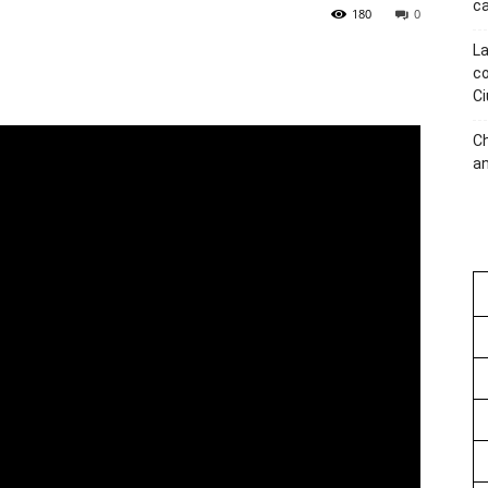
ca
180
0
La
co
Ci
C
an