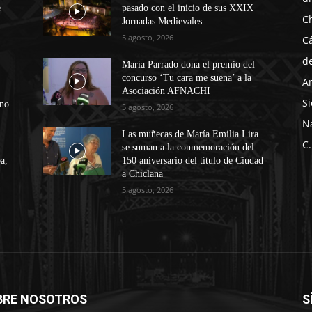
e
pasado con el inicio de sus XXIX
C
Jornadas Medievales
5 agosto, 2026
C
d
María Parrado dona el premio del
concurso ‘Tu cara me suena’ a la
A
Asociación AFNACHI
Si
ono
5 agosto, 2026
N
Las muñecas de María Emilia Lira
C.
se suman a la conmemoración del
a,
150 aniversario del título de Ciudad
a Chiclana
5 agosto, 2026
BRE NOSOTROS
S