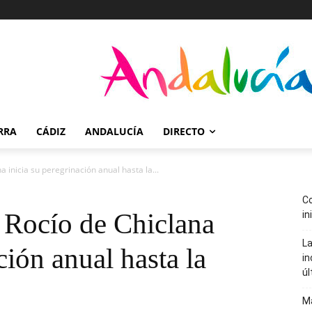
RRA
CÁDIZ
ANDALUCÍA
DIRECTO
inicia su peregrinación anual hasta la...
Co
Rocío de Chiclana
in
La
ción anual hasta la
in
úl
Ma