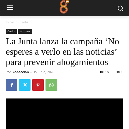
Inicio
Cádiz
Cádiz
ultimas
La Junta lanza la campaña ‘No
esperes a verlo en las noticias’
para prevenir ahogamientos
Por
Redacción
-
15 junio, 2026
185
0