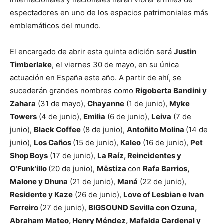
espectadores en uno de los espacios patrimoniales más
emblemáticos del mundo.
El encargado de abrir esta quinta edición será
Justin
Timberlake
, el viernes 30 de mayo, en su única
actuación en España este año. A partir de ahí, se
sucederán grandes nombres como
Rigoberta Bandini y
Zahara
(31 de mayo),
Chayanne
(1 de junio),
Myke
Towers
(4 de junio),
Emilia
(6 de junio),
Leiva
(7 de
junio),
Black Coffee
(8 de junio),
Antoñito Molina
(14 de
junio),
Los Caños
(15 de junio),
Kaleo
(16 de junio),
Pet
Shop Boys
(17 de junio),
La Raíz, Reincidentes y
O’Funk’illo
(20 de junio),
Mëstiza
con
Rafa Barrios,
Malone y Dhuna
(21 de junio),
Maná
(22 de junio),
Residente y Kaze
(26 de junio),
Love of Lesbian e Ivan
Ferreiro
(27 de junio),
BIGSOUND Sevilla con Ozuna,
Abraham Mateo, Henry Méndez, Mafalda Cardenal y