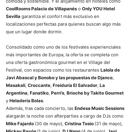
cómoda y sostenible. Y el alojamiento en hoteles como
CoolRooms Palacio de Villapanés
o
Only YOU Hotel
Sevilla
garantiza el confort más exclusivo en
localizaciones perfectas para quienes buscan algo más
que un lugar donde dormir.
Consolidado como uno de los festivales experienciales
más importantes de Europa, la oferta se completa con
una oferta gastronómica gourmet en el Village del
Festival, con espacios como los restaurantes
Lalola de
Javi Abascal y Bonobo y las propuestas de Djanco
,
Masakali
,
Croccante
,
Freiduría El Salvador
,
La
Argentina
,
Fanatiko
,
Perri’s
,
Brioche by Takito Gourmet
y
Heladería Bolas
.
Además, tras cada concierto, las
Endesa Music Sessions
alargarán la noche con afterparties a cargo de DJs como
Mike Fajardo
(30 de mayo),
Cristina Tosio
(31 de mayo),
Mickey Pavón
(1 de junio),
DJ Nano
(4 de junio),
Javi