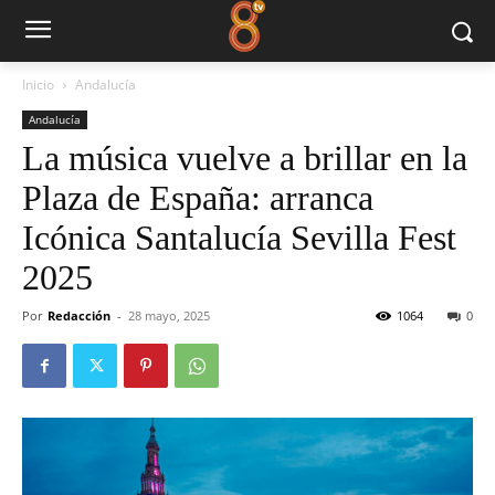
Inicio
Andalucía
Andalucía
La música vuelve a brillar en la
Plaza de España: arranca
Icónica Santalucía Sevilla Fest
2025
Por
Redacción
-
28 mayo, 2025
1064
0