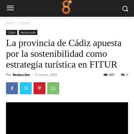
Inicio
Cádiz
Cádiz
destacado
La provincia de Cádiz apuesta
por la sostenibilidad como
estrategia turística en FITUR
Por
Redacción
-
17 enero, 2025
601
0