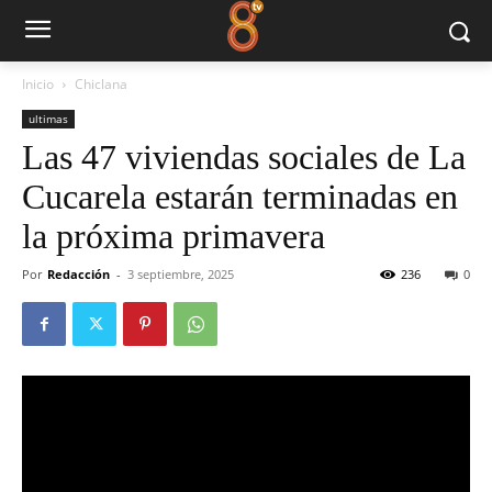
Inicio
Chiclana
ultimas
Las 47 viviendas sociales de La
Cucarela estarán terminadas en
la próxima primavera
Por
Redacción
-
3 septiembre, 2025
236
0