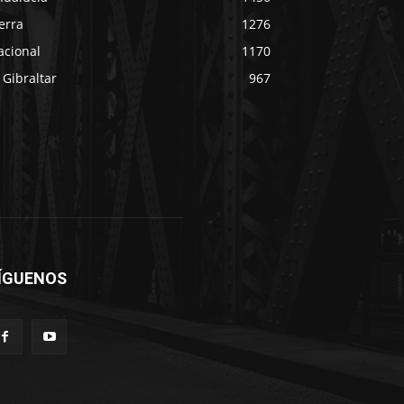
erra
1276
acional
1170
 Gibraltar
967
ÍGUENOS