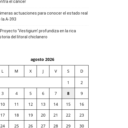
ntra el cáncer
imeras actuaciones para conocer el estado real
 la A-393
 Proyecto ‘Vestigium’ profundiza en la rica
storia del litoral chiclanero
agosto 2026
L
M
X
J
V
S
D
1
2
3
4
5
6
7
8
9
10
11
12
13
14
15
16
17
18
19
20
21
22
23
24
25
26
27
28
29
30