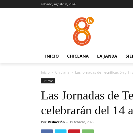
sábado, agosto 8, 2026
INICIO
CHICLANA
LA JANDA
SIE
Inicio
Chiclana
Las Jornadas de Tecnificación y Tiro
ultimas
Las Jornadas de Te
celebrarán del 14 a
Por
Redacción
-
19 febrero, 2025