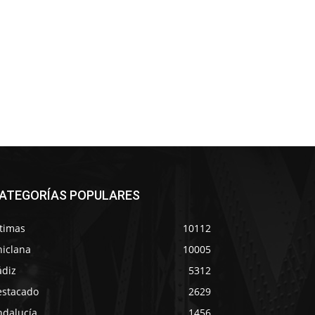
ATEGORÍAS POPULARES
ltimas
10112
hiclana
10005
ádiz
5312
estacado
2629
ndalucía
1456