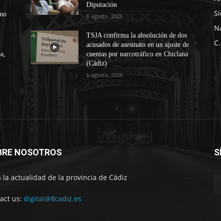
Diputación
Si
ono
6 agosto, 2026
N
TSJA confirma la absolución de dos
C.
acusados de asesinato en un ajuste de
a,
cuentas por narcotráfico en Chiclana
(Cádiz)
6 agosto, 2026
BRE NOSOTROS
S
 la actualidad de la provincia de Cádiz
act us:
digital@8cadiz.es