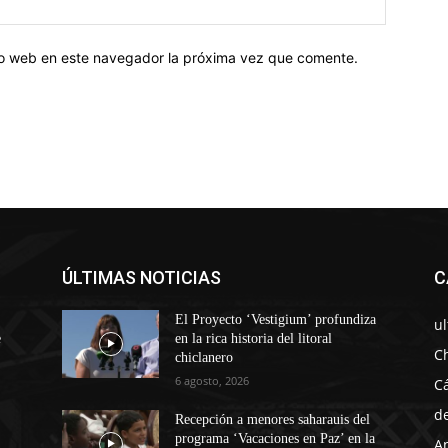
tio web en este navegador la próxima vez que comente.
ÚLTIMAS NOTICIAS
C
El Proyecto ‘Vestigium’ profundiza
u
e
en la rica historia del litoral
C
chiclanero
6 agosto, 2026
C
d
Recepción a menores saharauis del
programa ‘Vacaciones en Paz’ en la
A