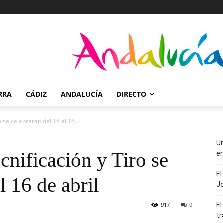
RRA
CÁDIZ
ANDALUCÍA
DIRECTO
 se celebrarán del 14 al 16...
Un
cnificación y Tiro se
en
El
l 16 de abril
J
917
0
El
tr