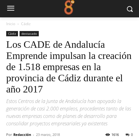
Inicio
Cádiz
Cádiz
destacado
Los CADE de Andalucía
Emprende impulsan la creación
de 1.518 empresas en la
provincia de Cádiz durante el
año 2017
Estos Centros de la Junta de Andalucía han apoyado la
generación de casi 2.000 empleos, procedentes tanto de las
nuevas empresas como de planes de desarrollo para
consolidar proyectos empresariales ya existentes
Por
Redacción
-
23 marzo, 2018
1616
0