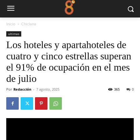
Inicio
Chiclana
ultimas
Los hoteles y apartahoteles de
cuatro y cinco estrellas superan
el 91% de ocupación en el mes
de julio
Por
Redacción
-
7 agosto, 2025
365
0