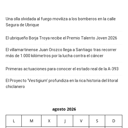
Una olla olvidada al fuego moviliza a los bomberos en la calle
Segura de Ubrique
El ubriqueño Borja Troya recibe el Premio Talento Joven 2026
El villamartinense Juan Orozco llega a Santiago tras recorrer
más de 1.000 kilómetros por la lucha contra el cáncer
Primeras actuaciones para conocer el estado real de la A-393
El Proyecto ‘Vestigium’ profundiza en la rica historia del litoral
chiclanero
agosto 2026
L
M
X
J
V
S
D