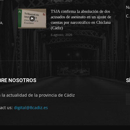
6 agosto, 2026
N
TSJA confirma la absolución de dos
C.
acusados de asesinato en un ajuste de
a,
cuentas por narcotráfico en Chiclana
(Cádiz)
6 agosto, 2026
BRE NOSOTROS
S
 la actualidad de la provincia de Cádiz
act us:
digital@8cadiz.es