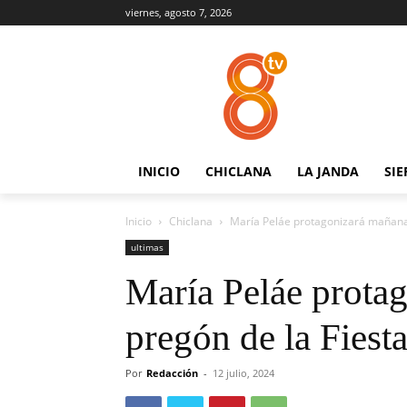
viernes, agosto 7, 2026
INICIO
CHICLANA
LA JANDA
SIE
Inicio
Chiclana
María Peláe protagonizará mañana 
ultimas
María Peláe prota
pregón de la Fiest
Por
Redacción
-
12 julio, 2024