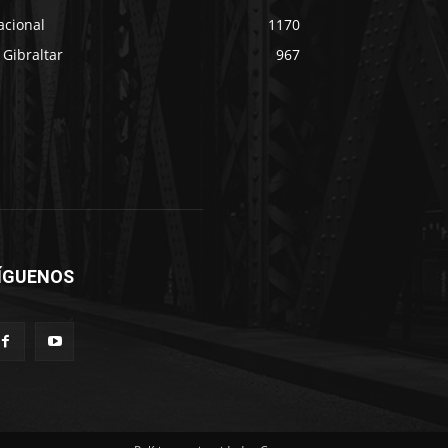
acional
1170
 Gibraltar
967
ÍGUENOS