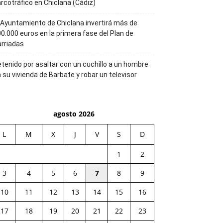
rcotráfico en Chiclana (Cádiz)
 Ayuntamiento de Chiclana invertirá más de
0.000 euros en la primera fase del Plan de
rriadas
tenido por asaltar con un cuchillo a un hombre
 su vivienda de Barbate y robar un televisor
agosto 2026
L
M
X
J
V
S
D
1
2
3
4
5
6
7
8
9
10
11
12
13
14
15
16
17
18
19
20
21
22
23