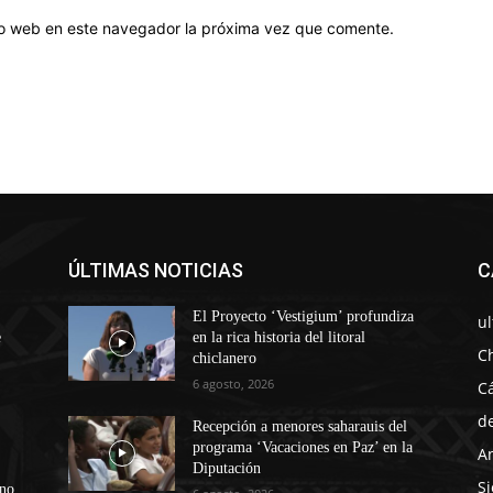
tio web en este navegador la próxima vez que comente.
ÚLTIMAS NOTICIAS
C
El Proyecto ‘Vestigium’ profundiza
u
e
en la rica historia del litoral
C
chiclanero
6 agosto, 2026
C
d
Recepción a menores saharauis del
programa ‘Vacaciones en Paz’ en la
A
Diputación
Si
ono