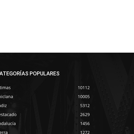
ATEGORÍAS POPULARES
ltimas
10112
hiclana
10005
ádiz
5312
estacado
2629
ndalucía
1456
erra
1272