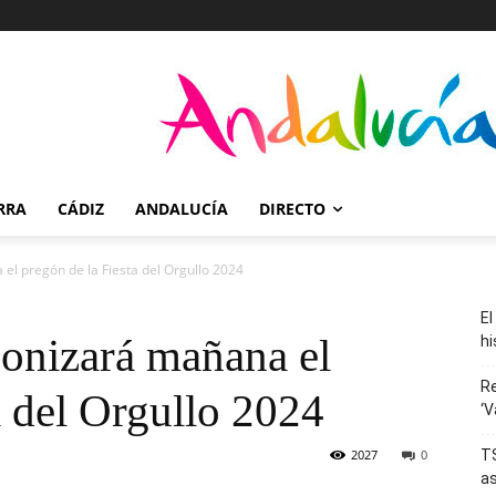
RRA
CÁDIZ
ANDALUCÍA
DIRECTO
el pregón de la Fiesta del Orgullo 2024
El
gonizará mañana el
hi
R
a del Orgullo 2024
‘V
2027
0
TS
as