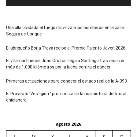
Una olla olvidada al fuego moviliza a los bomberos en la calle
Segura de Ubrique
El ubriqueño Borja Troya recibe el Premio Talento Joven 2026
El villamartinense Juan Orozco llega a Santiago tras recorrer
más de 1.000 kilómetros por la lucha contra el cáncer
Primeras actuaciones para conocer el estado real de la A-393
El Proyecto ‘Vestigium’ profundiza en la rica historia del litoral
chiclanero
agosto 2026
L
M
X
J
V
S
D