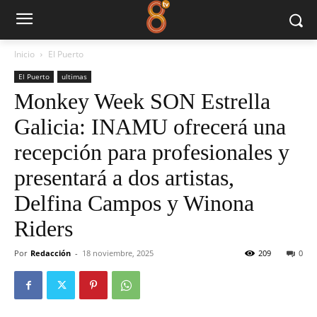
Inicio
El Puerto
El Puerto
ultimas
Monkey Week SON Estrella
Galicia: INAMU ofrecerá una
recepción para profesionales y
presentará a dos artistas,
Delfina Campos y Winona
Riders
Por
Redacción
-
18 noviembre, 2025
209
0