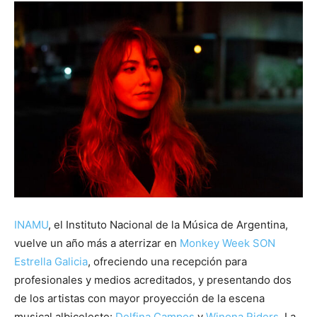
INAMU
, el Instituto Nacional de la Música de Argentina,
vuelve un año más a aterrizar en
Monkey Week SON
Estrella Galicia
, ofreciendo una recepción para
profesionales y medios acreditados, y presentando dos
de los artistas con mayor proyección de la escena
musical albiceleste:
Delfina Campos
y
Winona Riders
. La