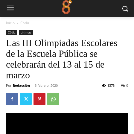
Inicio
Cádiz
Cádiz
ultimas
Las III Olimpiadas Escolares
de la Escuela Pública se
celebrarán del 13 al 15 de
marzo
Por
Redacción
-
6 febrero, 2020
1373
0