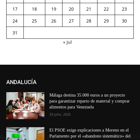
17
18
19
20
21
22
23
24
25
26
27
28
29
30
31
« Jul
ANDALUCÍA
Málaga destina 35.000 euros a un proyecto
para garantizar reparto de material y comprar
alimentos para Venezuela
29 julio, 2026
El PSOE exige explicaciones a Moreno en el
Parlamento por el «abandono sistemático» del