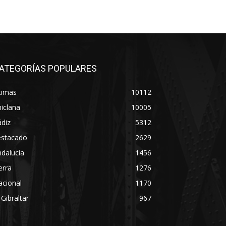
ATEGORÍAS POPULARES
timas
10112
iclana
10005
diz
5312
estacado
2629
dalucía
1456
erra
1276
acional
1170
 Gibraltar
967