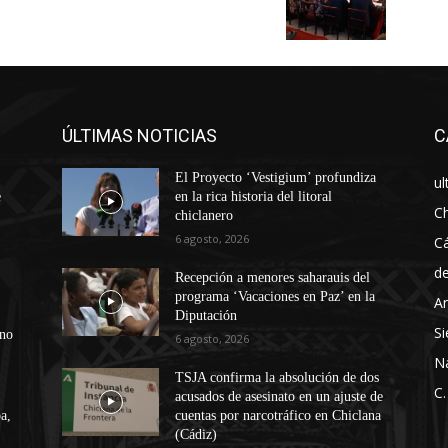
ÚLTIMAS NOTICIAS
C
El Proyecto ‘Vestigium’ profundiza
ul
e
en la rica historia del litoral
Ch
chiclanero
6 agosto, 2026
Cá
d
Recepción a menores saharauis del
programa ‘Vacaciones en Paz’ en la
An
Diputación
Si
ono
6 agosto, 2026
N
TSJA confirma la absolución de dos
C.
acusados de asesinato en un ajuste de
a,
cuentas por narcotráfico en Chiclana
(Cádiz)