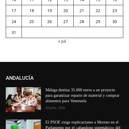
17
18
19
20
21
22
23
24
25
26
27
28
29
30
31
« Jul
ANDALUCÍA
Málaga destina 35.000 euros a un proyecto
para garantizar reparto de material y comprar
alimentos para Venezuela
29 julio, 2026
El PSOE exige explicaciones a Moreno en el
Parlamento por el «abandono sistemático» del