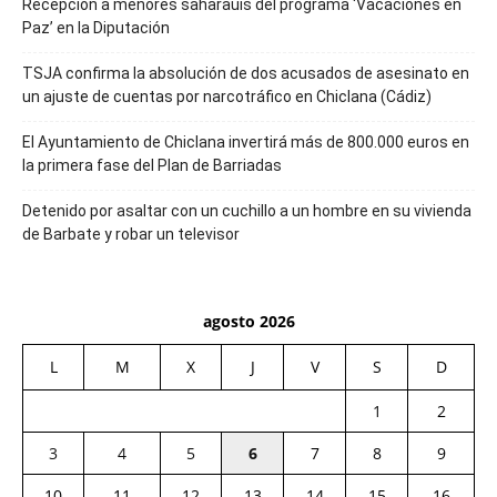
Recepción a menores saharauis del programa ‘Vacaciones en
Paz’ en la Diputación
TSJA confirma la absolución de dos acusados de asesinato en
un ajuste de cuentas por narcotráfico en Chiclana (Cádiz)
El Ayuntamiento de Chiclana invertirá más de 800.000 euros en
la primera fase del Plan de Barriadas
Detenido por asaltar con un cuchillo a un hombre en su vivienda
de Barbate y robar un televisor
agosto 2026
L
M
X
J
V
S
D
1
2
3
4
5
6
7
8
9
10
11
12
13
14
15
16