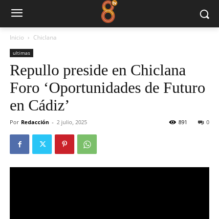
Inicio
Chiclana
ultimas
Repullo preside en Chiclana
Foro ‘Oportunidades de Futuro
en Cádiz’
Por
Redacción
-
2 julio, 2025
891
0