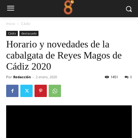
Inicio
Cádiz
Cádiz
destacado
Horario y novedades de la
cabalgata de Reyes Magos de
Cádiz 2020
Por
Redacción
-
2 enero, 2020
1451
0