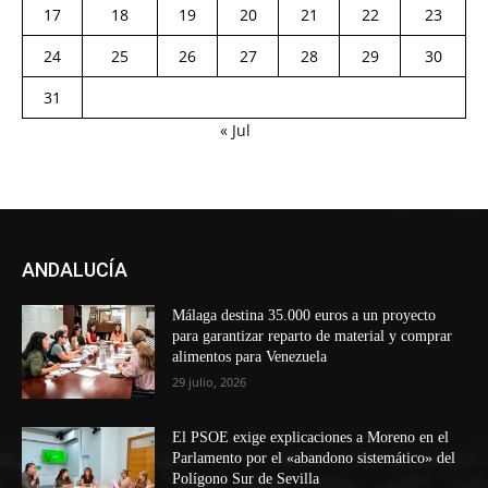
17
18
19
20
21
22
23
24
25
26
27
28
29
30
31
« Jul
ANDALUCÍA
Málaga destina 35.000 euros a un proyecto
para garantizar reparto de material y comprar
alimentos para Venezuela
29 julio, 2026
El PSOE exige explicaciones a Moreno en el
Parlamento por el «abandono sistemático» del
Polígono Sur de Sevilla