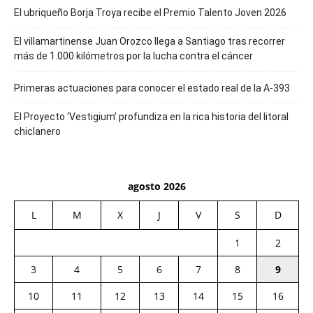
El ubriqueño Borja Troya recibe el Premio Talento Joven 2026
El villamartinense Juan Orozco llega a Santiago tras recorrer
más de 1.000 kilómetros por la lucha contra el cáncer
Primeras actuaciones para conocer el estado real de la A-393
El Proyecto ‘Vestigium’ profundiza en la rica historia del litoral
chiclanero
agosto 2026
L
M
X
J
V
S
D
1
2
3
4
5
6
7
8
9
10
11
12
13
14
15
16