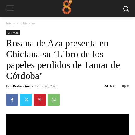
Inicio
Chiclana
ultimas
Rosana de Aza presenta en
Chiclana su ‘Libro de los
papeles perdidos de Tamar de
Córdoba’
Por
Redacción
-
22 mayo, 2025
688
0